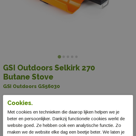
GSI Outdoors Selkirk 270
Butane Stove
GSI Outdoors GS56030
€ 99,99
Cookies.
Met cookies en technieken die daarop lijken helpen we je
beter en persoonlijker. Dankzij functionele cookies werkt de
Selecteer maat
website goed. Ze hebben ook een analytische functie. Zo
One Size
maken we de website elke dag een beetje beter. We laten je