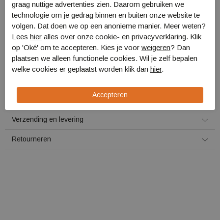
graag nuttige advertenties zien. Daarom gebruiken we
technologie om je gedrag binnen en buiten onze website te
volgen. Dat doen we op een anonieme manier. Meer weten?
Voor 16:00 uur besteld, morgen in huis!
Lees
hier
alles over onze cookie- en privacyverklaring. Klik
op 'Oké' om te accepteren. Kies je voor
weigeren
? Dan
Plaats in winkelmand
plaatsen we alleen functionele cookies. Wil je zelf bepalen
welke cookies er geplaatst worden klik dan
hier
.
Specificaties
Bestellen en Betalen
Verzending en levering
Retourneren