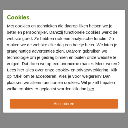
Cookies.
Met cookies en technieken die daarop lijken helpen we je
beter en persoonlijker. Dankzij functionele cookies werkt de
website goed. Ze hebben ook een analytische functie. Zo
maken we de website elke dag een beetje beter. We laten je
graag nuttige advertenties zien. Daarom gebruiken we
technologie om je gedrag binnen en buiten onze website te
volgen. Dat doen we op een anonieme manier. Meer weten?
Lees
hier
alles over onze cookie- en privacyverklaring. Klik
op 'Oké' om te accepteren. Kies je voor
weigeren
? Dan
Cocoon Air Core Pillow
Cocoon Air Core Pillow
plaatsen we alleen functionele cookies. Wil je zelf bepalen
UL L
UL L
welke cookies er geplaatst worden klik dan
hier
.
CACP4UL1N
CACP4UL2N
€ 35,99
€ 35,99