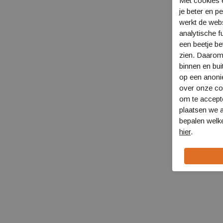
Met cookies e
je beter en p
werkt de web
analytische f
een beetje be
zien. Daarom
binnen en bui
op een anon
over onze coo
om te accept
plaatsen we a
bepalen welke
hier
.