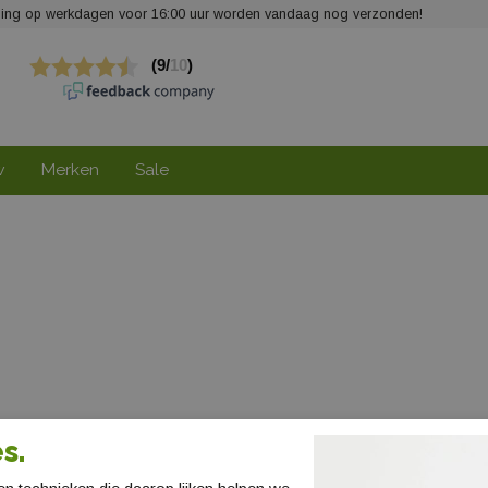
elling op werkdagen voor 16:00 uur worden vandaag nog verzonden!
w
Merken
Sale
s.