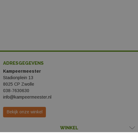
ADRESGEGEVENS
Kampeermeester
Stadionplein 13
8025 CP Zwolle
038-7630630
info@kampeermeester.nl
Bekijk onze winkel
WINKEL