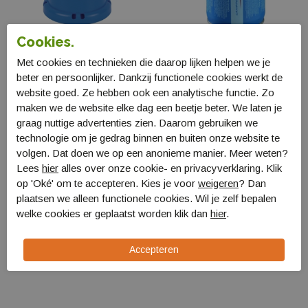
Cookies.
Campingaz Camping 206
Campingaz Lumostar
L gaslamp
Plus Pz gaslamp
Met cookies en technieken die daarop lijken helpen we je
2000010189
2000039136
beter en persoonlijker. Dankzij functionele cookies werkt de
€ 41,99
€ 54,99
website goed. Ze hebben ook een analytische functie. Zo
maken we de website elke dag een beetje beter. We laten je
graag nuttige advertenties zien. Daarom gebruiken we
technologie om je gedrag binnen en buiten onze website te
volgen. Dat doen we op een anonieme manier. Meer weten?
Lees
hier
alles over onze cookie- en privacyverklaring. Klik
op 'Oké' om te accepteren. Kies je voor
weigeren
? Dan
plaatsen we alleen functionele cookies. Wil je zelf bepalen
welke cookies er geplaatst worden klik dan
hier
.