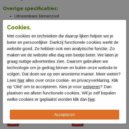
Overige specificaties:
Uitneembare binnenzool
Made in Spain
Cookies.
Voelt enorm zacht aan op de huid
Stevig voetbed
Met cookies en technieken die daarop lijken helpen we je
beter en persoonlijker. Dankzij functionele cookies werkt de
Specificaties
website goed. Ze hebben ook een analytische functie. Zo
maken we de website elke dag een beetje beter. We laten je
Bestellen en Betalen
graag nuttige advertenties zien. Daarom gebruiken we
technologie om je gedrag binnen en buiten onze website te
Verzending en levering
volgen. Dat doen we op een anonieme manier. Meer weten?
Lees
hier
alles over onze cookie- en privacyverklaring. Klik
Retourneren
op 'Oké' om te accepteren. Kies je voor
weigeren
? Dan
plaatsen we alleen functionele cookies. Wil je zelf bepalen
Gerelateerde producten
welke cookies er geplaatst worden klik dan
hier
.
Sale
Sale